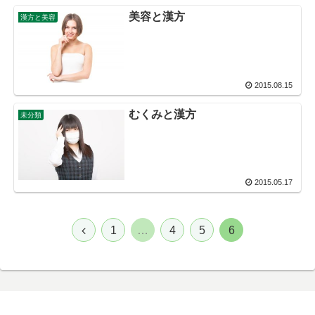
美容と漢方
漢方と美容
2015.08.15
むくみと漢方
未分類
2015.05.17
1
…
4
5
6