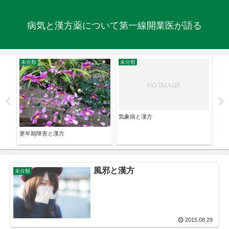
病気と漢方薬について第一線開業医が語る
未分類
未分類
未
気象病と漢方
いの
更年期障害と漢方
漢方
風邪と漢方
未分類
2015.08.29