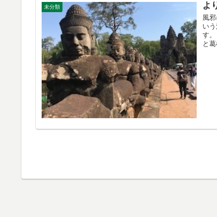
よ
未分類
風邪
いう
す。
と葛