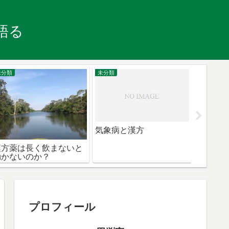
語る
未分類
未分類
未分類
気象病と漢方
漢方薬は長く飲まないと
未病と
効かないのか？
プロフィール