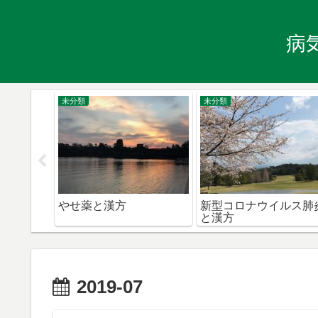
病
未分類
未分類
化
やせ薬と漢方
新型コロナウイルス肺
と漢方
2019-07