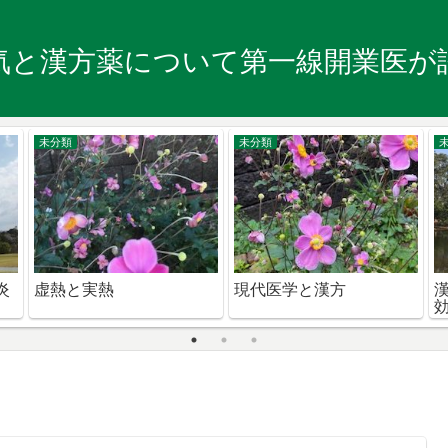
気と漢方薬について第一線開業医が
未分類
未分類
炎
虚熱と実熱
現代医学と漢方