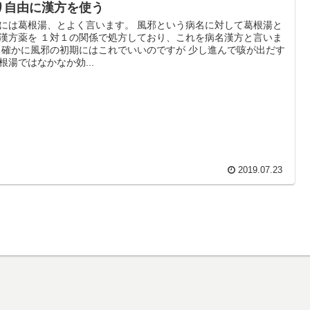
り自由に漢方を使う
には葛根湯、とよく言います。 風邪という病名に対して葛根湯と
漢方薬を １対１の関係で処方しており、これを病名漢方と言いま
 確かに風邪の初期にはこれでいいのですが 少し進んで咳が出だす
根湯ではなかなか効...
2019.07.23