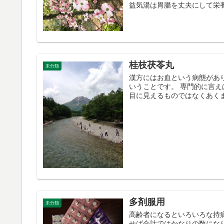
益気湯は胃腸を丈夫にして栄養
桂枝茯苓丸
未分類
漢方にはお血という病態があ
いうことです。 専門的に言
目に見えるものではなくあくま
多剤服用
未分類
高齢者になるといろいろな持
せば合計ではかなりの数にな