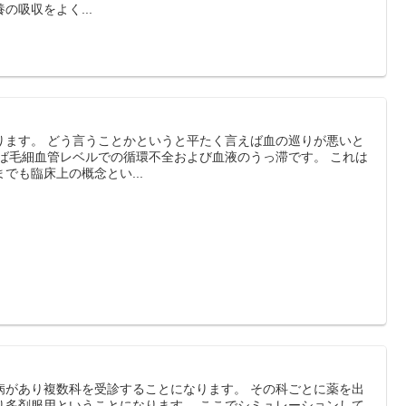
の吸収をよく...
ります。 どう言うことかというと平たく言えば血の巡りが悪いと
えば毛細血管レベルでの循環不全および血液のうっ滞です。 これは
でも臨床上の概念とい...
病があり複数科を受診することになります。 その科ごとに薬を出
り多剤服用ということになります。 ここでシミュレーションして