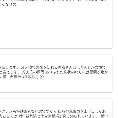
なりの...
お話します。 冷え症で外来を訪れる患者さんはほとんどが女性で
と言えます。 冷え症の原因 ありふれた症状のわりには原因が定か
ン説、自律神経失調説などい...
ワクチンも特効薬もない訳ですから 自らの免疫力を上げるしかあ
方としては 補中益気湯と十全大補湯が良く知られています。 補中