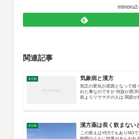
minor
関連記事
気象病と漢方
未分類
気圧の変化が原因となって様
れた事なのですが 何故か西
前よりリウマチの人は 関節が痛
漢方薬は長く飲まない
未分類
この答えはYESでもありNO
秒間のうちに効果があらわれ