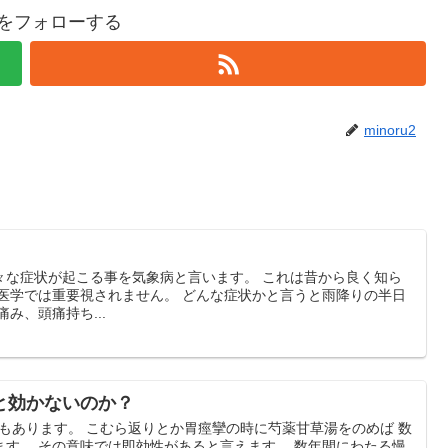
u2をフォローする
minoru2
々な症状が起こる事を気象病と言います。 これは昔から良く知ら
洋医学では重要視されません。 どんな症状かと言うと雨降りの半日
み、頭痛持ち...
と効かないのか？
でもあります。 こむら返りとか胃痙攣の時に芍薬甘草湯をのめば 数
ます。 その意味では即効性があると言えます。 数年間にわたる慢