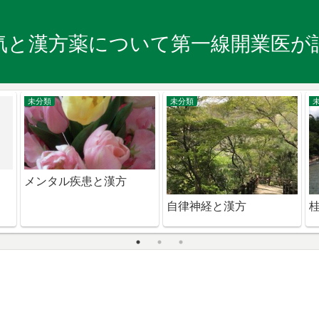
気と漢方薬について第一線開業医が
未分類
未分類
メンタル疾患と漢方
自律神経と漢方