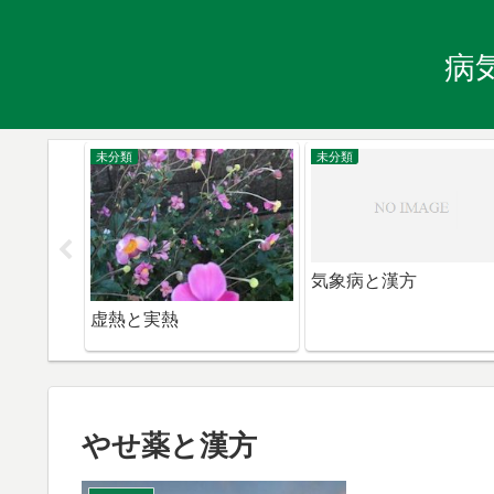
病
未分類
未分類
漢方
気象病と漢方
虚熱と実熱
やせ薬と漢方