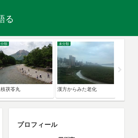
語る
未分類
未分類
未分類
桂枝茯苓丸
漢方からみた老化
更年期
プロフィール